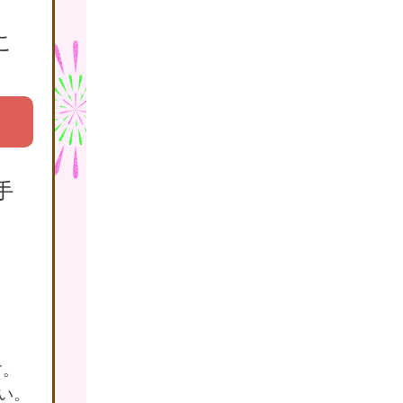
こ
手
す。
さい。