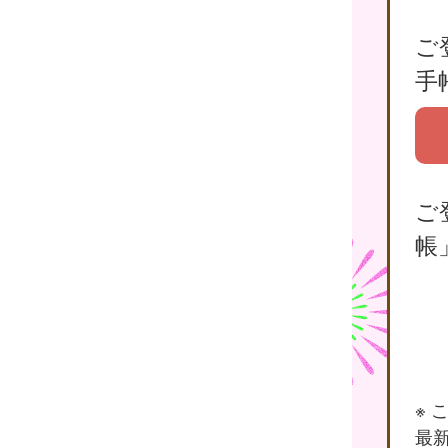
ご
手
ご
帳
※
最新