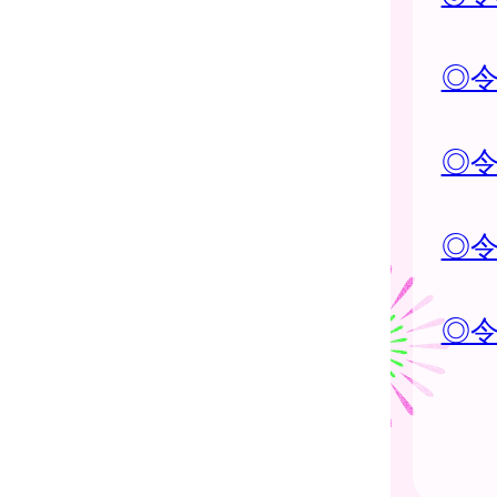
◎
◎
◎
◎