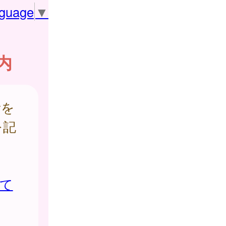
nguage
▼
内
所を
を記
て