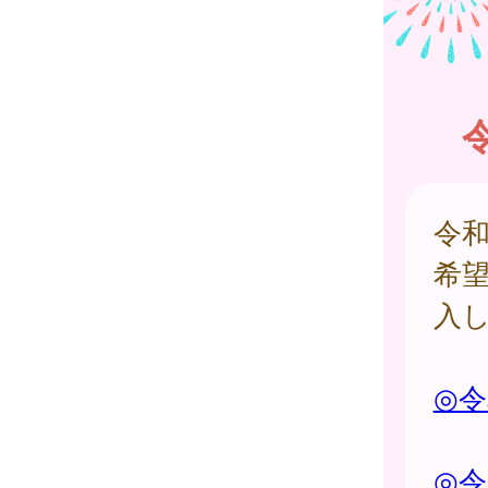
令
希
入
◎
◎