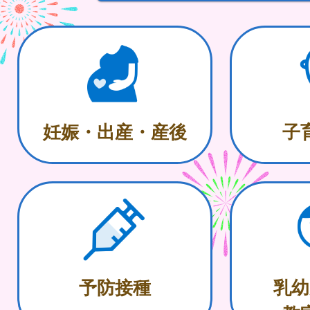
妊娠・出産・産後
子
予防接種
乳幼