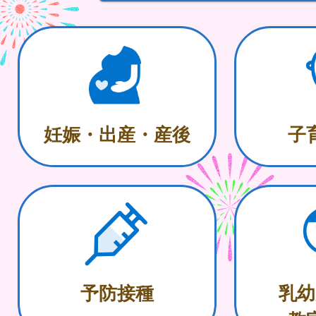
妊娠・出産・産後
子
予防接種
乳幼