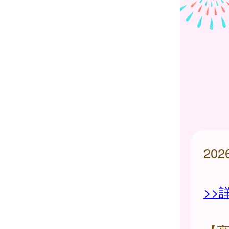
20
>>