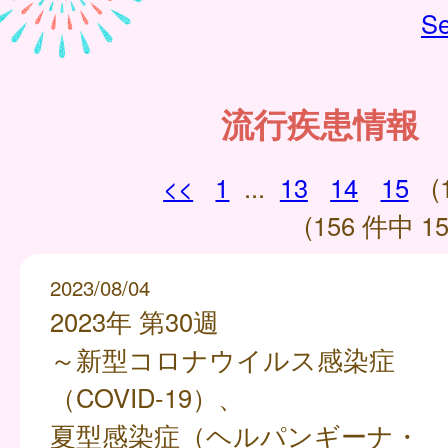
Se
流行疾患情報
<<
1
...
13
14
15
(
(156 件中 15
2023/08/04
2023年 第30週
～新型コロナウイルス感染症
（COVID-19）、
夏型感染症（ヘルパンギーナ・